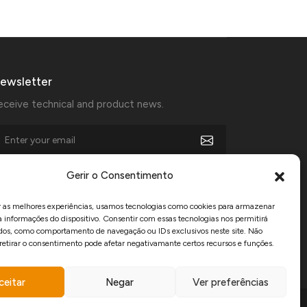
ewsletter
eceive technical and product news.
I agree to receive marketing communications from
Gerir o Consentimento
Manfercan and declare that I have read and accept the
Privacy Policy
.
r as melhores experiências, usamos tecnologias como cookies para armazenar
a informações do dispositivo. Consentir com essas tecnologias nos permitirá
dos, como comportamento de navegação ou IDs exclusivos neste site. Não
www.recuperarportugal.gov.pt
 retirar o consentimento pode afetar negativamante certos recursos e funções.
ceitar
Negar
Ver preferências