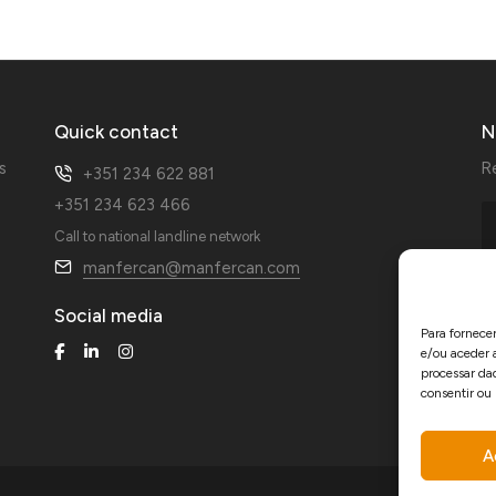
Quick contact
N
s
R
+351 234 622 881
+351 234 623 466
Call to national landline network
manfercan@manfercan.com
Social media
Para fornece
e/ou aceder 
processar da
consentir ou
A