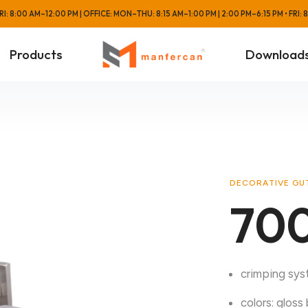
: 8:00 AM–12:00 PM | OFFICE: MON–THU: 8:15 AM–1:00 PM | 2:00 PM–6:15 PM • FRI:
Products
Download
DECORATIVE GU
700
crimping syst
colors: gloss