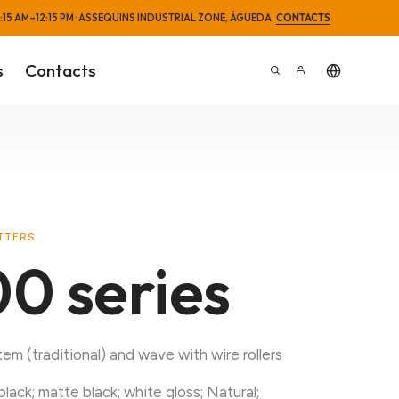
 8:15 AM–12:15 PM · ASSEQUINS INDUSTRIAL ZONE, ÁGUEDA
CONTACTS
s
Contacts
TTERS
0 series
em (traditional) and wave with wire rollers
 black; matte black; white gloss; Natural;