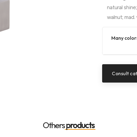
natural shine
walnut; mad.
Many color
Consult ca
Others
products