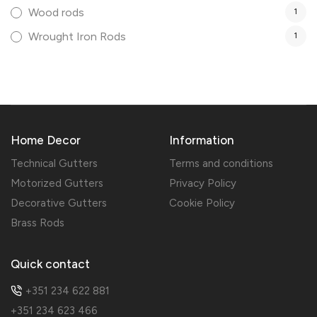
Wood rods
1
Wrought Iron Rods
1
Home Decor
Information
Technical Gutters
Terms and conditions
Motorized Gutters
Privacy Policy
Decorative Gutters
Cookie Policy
Brass Rods
Quick contact
+351 234 622 881
+351 234 623 466