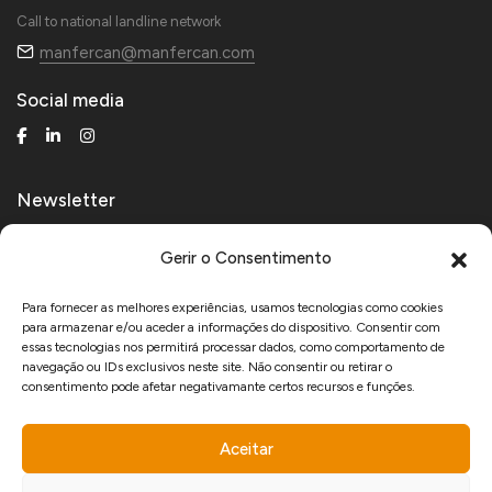
Call to national landline network
manfercan@manfercan.com
Social media
Newsletter
Receive technical and product news.
Gerir o Consentimento
Para fornecer as melhores experiências, usamos tecnologias como cookies
para armazenar e/ou aceder a informações do dispositivo. Consentir com
I agree to receive marketing communications from Manfercan and declare
essas tecnologias nos permitirá processar dados, como comportamento de
that I have read and accept the
Privacy Policy
.
navegação ou IDs exclusivos neste site. Não consentir ou retirar o
consentimento pode afetar negativamante certos recursos e funções.
Aceitar
www.recuperarportugal.gov.pt