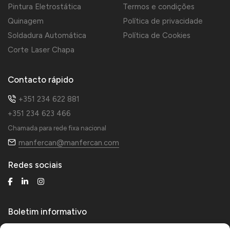
Pintura Eletrostática
Termos e condições
Quinagem
Política de privacidade
Soldadura Automática
Política de Cookies
Corte Laser Chapa
Contacto rápido
+351 234 622 881
+351 234 623 466
Chamada para rede fixa nacional
manfercan@manfercan.com
Redes sociais
Boletim informativo
Receba novidades técnicas e de produtos.