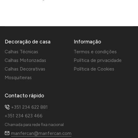
Decoração de casa
Informação
Calhas Técnicas
Termos e condições
Calhas Motorizadas
Política de privacidade
Calhas Decorativas
Política de Cookies
Mosquiteiras
Contacto rápido
+351 234 622 881
+351 234 623 466
Chamada para rede fixa nacional
manfercan@manfercan.com