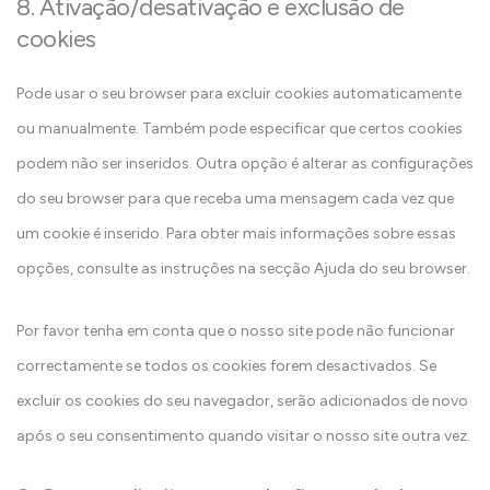
8. Ativação/desativação e exclusão de
s
cookies
t
a
Pode usar o seu browser para excluir cookies automaticamente
t
ou manualmente. Também pode especificar que certos cookies
í
podem não ser inseridos. Outra opção é alterar as configurações
s
do seu browser para que receba uma mensagem cada vez que
t
um cookie é inserido. Para obter mais informações sobre essas
i
opções, consulte as instruções na secção Ajuda do seu browser.
c
a
Por favor tenha em conta que o nosso site pode não funcionar
s
correctamente se todos os cookies forem desactivados. Se
excluir os cookies do seu navegador, serão adicionados de novo
após o seu consentimento quando visitar o nosso site outra vez.