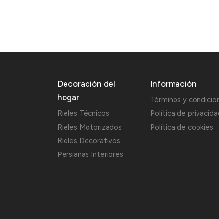
Decoración del
Información
hogar
Términos y condicio
Rieles Técnicos
Política de privacida
Rieles Motorizados
Política de cookies
Rieles Decorativos
Persianas Interiores