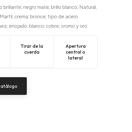
 brillante; negro mate; brillo blanco; Natural;
; Marfil; crema; bronce; tipo de acero
uez; enojado. blanco; cobre; cromo y oro
Tirar de la
Apertura
cuerda
central o
lateral
catálogo