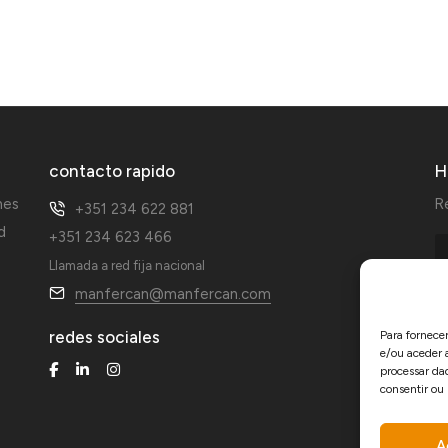
contacto rapido
H
nes
Re
+351 234 622 881
d
+351 234 623 466
Llamada a red fija nacional
manfercan@manfercan.com
redes sociales
Para fornece
e/ou aceder 
processar da
consentir ou
A