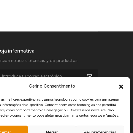
oja informativa
ciba noticias técnicas y de productos.
Gerir o Consentimento
Acepto recibir comunicaciones comerciales de Manfercan y
declaro que he leído y acepto las
política de privacidad
.
r as melhores experiências, usamos tecnologias como cookies para armazenar
a informações do dispositivo. Consentir com essas tecnologias nos permitirá
dos, como comportamento de navegação ou IDs exclusivos neste site. Não
www.recuperarportugal.gov.pt
 retirar o consentimento pode afetar negativamante certos recursos e funções.
ceitar
Negar
Ver preferências