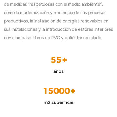
de medidas “respetuosas con el medio ambiente”,
0
0
como la modernización y eficiencia de sus procesos
1
1
productivos, la instalación de energías renovables en
2
2
sus instalaciones y la introducción de estores interiores
3
3
con mamparas libres de PVC y poliéster reciclado.
0
4
4
1
5
5
2
6
6
3
0
años
7
7
0
4
0
1
8
8
1
5
0
0
0
1
2
9
9
2
6
1
1
1
2
3
m2 superficie
3
7
2
2
2
3
4