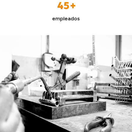
4
8
3
3
3
4
5
5
9
4
4
4
5
6
empleados
6
5
5
5
6
7
7
6
6
6
7
8
8
7
7
7
8
9
9
8
8
8
9
9
9
9