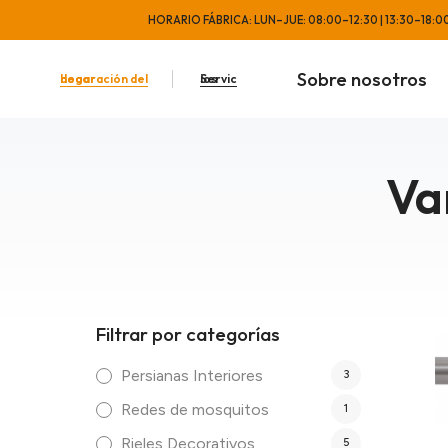
HORARIO FÁBRICA: LUN–JUE: 08:00–12:30 | 13:30–18:00 •
Sobre nosotros
decoración del hogar
Servicios
Var
Filtrar por categorías
Persianas Interiores
3
Redes de mosquitos
1
Rieles Decorativos
5