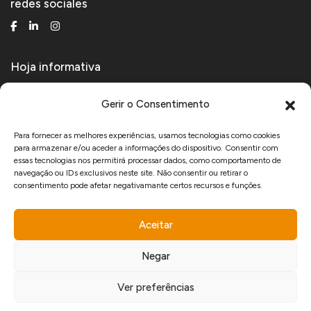
redes sociales
Hoja informativa
Reciba noticias técnicas y de productos.
Gerir o Consentimento
Para fornecer as melhores experiências, usamos tecnologias como cookies
para armazenar e/ou aceder a informações do dispositivo. Consentir com
Acepto recibir comunicaciones comerciales de Manfercan y declaro que he
essas tecnologias nos permitirá processar dados, como comportamento de
leído y acepto las
política de privacidad
.
navegação ou IDs exclusivos neste site. Não consentir ou retirar o
consentimento pode afetar negativamante certos recursos e funções.
Aceitar
www.recuperarportugal.gov.pt
Negar
Ver preferências
developed by