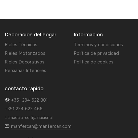
Decoración del hogar
Información
Rieles Técnicos
Términos y condiciones
Rieles Motorizados
Política de privacidad
Rieles Decorativos
Política de cookies
Persianas Interiores
contacto rapido
+351 234 622 881
+351 234 623 466
Llamada a red fija nacional
manfercan@manfercan.com