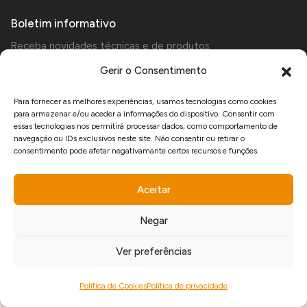
Boletim informativo
Receba novidades técnicas e de produtos.
Gerir o Consentimento
Para fornecer as melhores experiências, usamos tecnologias como cookies
Aceito receber comunicações de marketing da Manfercan e declaro que li e
para armazenar e/ou aceder a informações do dispositivo. Consentir com
aceito a
Política de Privacidade
.
essas tecnologias nos permitirá processar dados, como comportamento de
navegação ou IDs exclusivos neste site. Não consentir ou retirar o
consentimento pode afetar negativamante certos recursos e funções.
www.recuperarportugal.gov.pt
Aceitar
Negar
developed by
Ver preferências
Direitos reservados © 2026 Manfercan.
Política de Cookies
Política de privacidade