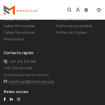
Decoração de casa
Informação
Calhas Técnicas
Termos e condições
Calhas Motorizadas
Política de privacidade
Calhas Decorativas
Política de Cookies
Mosquiteiras
Contacto rápido
+351 234 622 881
+351 234 623 466
Chamada para rede fixa nacional
manfercan@manfercan.com
Redes sociais