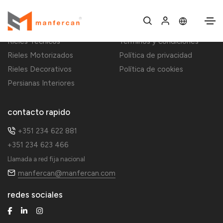
Decoración del hogar
Información
Rieles Técnicos
Términos y condiciones
Rieles Motorizados
Política de privacidad
Rieles Decorativos
Política de cookies
Persianas Interiores
contacto rapido
+351 234 622 881
+351 234 623 466
Llamada a red fija nacional
manfercan@manfercan.com
redes sociales