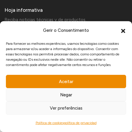
Hoja informativa
Reciba noticias técnicas y de productos.
Gerir o Consentimento
Para fornecer as melhores experiências, usamos tecnologias como cookies
Acepto recibir comunicaciones comerciales de Manfercan y declaro que he
para armazenar e/ou aceder a informações do dispositivo. Consentir com
leído y acepto las
política de privacidad
.
essas tecnologias nos permitirá processar dados, como comportamento de
navegação ou IDs exclusivos neste site. Não consentir ou retirar o
consentimento pode afetar negativamante certos recursos e funções.
www.recuperarportugal.gov.pt
Aceitar
Negar
developed by
Ver preferências
Copyright © 2026 Manfercan.
Política de cookies
política de privacidad