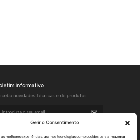
oletim informativo
eceba novidades técnicas e de produtos.
Gerir o Consentimento
Aceito receber comunicações de marketing da Manfercan e
declaro que li e aceito a
Política de Privacidade
.
r as melhores experiências, usamos tecnologias como cookies para armazenar