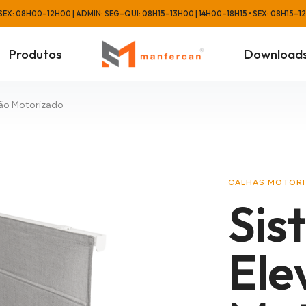
EX: 08H00–12H00 | ADMIN: SEG–QUI: 08H15–13H00 | 14H00–18H15 • SEX: 08H15–1
Produtos
Download
ção Motorizado
CALHAS MOTOR
Sis
Ele