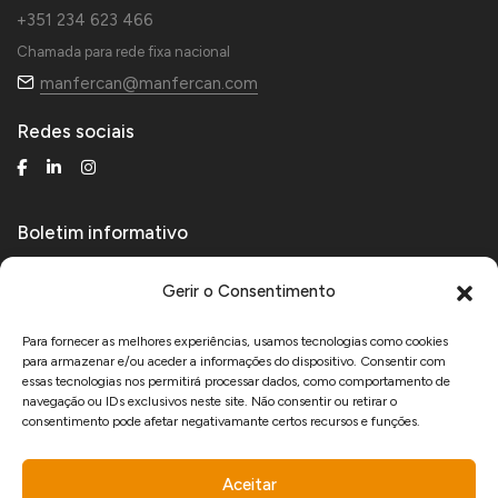
+351 234 623 466
Chamada para rede fixa nacional
manfercan@manfercan.com
Redes sociais
Boletim informativo
Receba novidades técnicas e de produtos.
Gerir o Consentimento
Para fornecer as melhores experiências, usamos tecnologias como cookies
para armazenar e/ou aceder a informações do dispositivo. Consentir com
Aceito receber comunicações de marketing da Manfercan e declaro que li e
essas tecnologias nos permitirá processar dados, como comportamento de
aceito a
Política de Privacidade
.
navegação ou IDs exclusivos neste site. Não consentir ou retirar o
consentimento pode afetar negativamante certos recursos e funções.
Aceitar
www.recuperarportugal.gov.pt