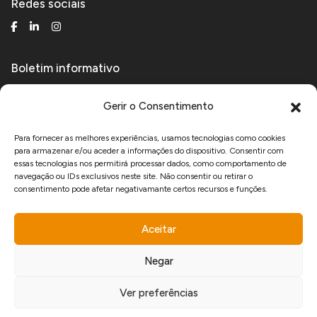
Redes sociais
Boletim informativo
Receba novidades técnicas e de produtos.
Gerir o Consentimento
Para fornecer as melhores experiências, usamos tecnologias como cookies
para armazenar e/ou aceder a informações do dispositivo. Consentir com
Aceito receber comunicações de marketing da Manfercan e declaro que li e
essas tecnologias nos permitirá processar dados, como comportamento de
aceito a
Política de Privacidade
.
navegação ou IDs exclusivos neste site. Não consentir ou retirar o
consentimento pode afetar negativamante certos recursos e funções.
Aceitar
www.recuperarportugal.gov.pt
Negar
Ver preferências
developed by