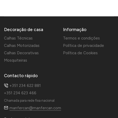
Decoração de casa
Informação
Calhas Técnicas
Termos e condições
Calhas Motorizadas
Política de privacidade
Calhas Decorativas
Política de Cookies
Mosquiteiras
Contacto rápido
+351 234 622 881
+351 234 623 466
Chamada para rede fixa nacional
manfercan@manfercan.com