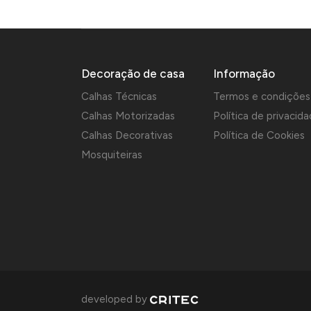
Decoração de casa
Informação
Calhas Técnicas
Termos e condições
Calhas Motorizadas
Política de privacid
Calhas Decorativas
Política de Cookies
Mosquiteiras
developed by