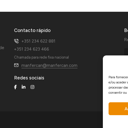
Contacto rápido
B
R
+351 234 622 881
ade
+351 234 623 466
Chamada para rede fixa nacional
manfercan@manfercan.com
Redes sociais
Para fornece
e/ou aceder 
processar da
consentir ou
A