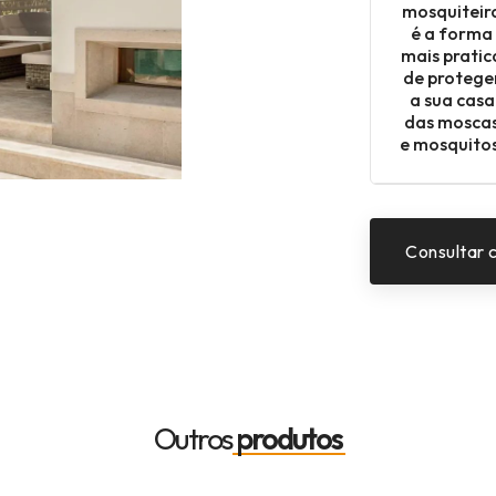
mosquiteir
é a forma
mais pratic
de protege
a sua casa
das mosca
e mosquitos
Consultar 
Outros
produtos