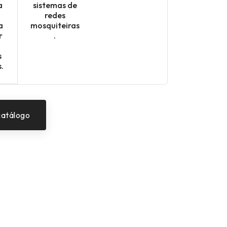
a
sistemas de
redes
a
mosquiteiras
r
.
s
.
catálogo