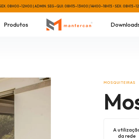
EX: 08H00–12H00 | ADMIN: SEG–QUI: 08H15–13H00 | 14H00–18H15 • SEX: 08H15–1
Produtos
Download
MOSQUITEIRAS
Mos
A utilizaçã
da rede