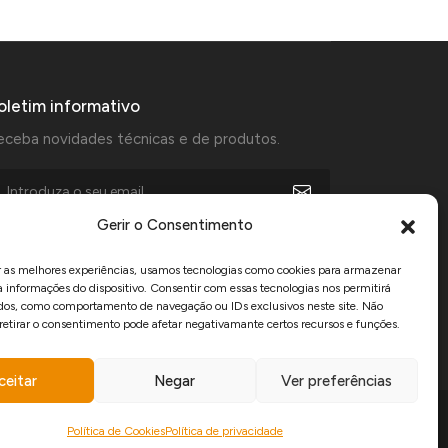
oletim informativo
eceba novidades técnicas e de produtos.
Gerir o Consentimento
Aceito receber comunicações de marketing da Manfercan e
declaro que li e aceito a
Política de Privacidade
.
r as melhores experiências, usamos tecnologias como cookies para armazenar
a informações do dispositivo. Consentir com essas tecnologias nos permitirá
dos, como comportamento de navegação ou IDs exclusivos neste site. Não
www.recuperarportugal.gov.pt
 retirar o consentimento pode afetar negativamante certos recursos e funções.
ceitar
Negar
Ver preferências
Direitos reservados © 2026 Manfercan.
Política de Cookies
Política de privacidade