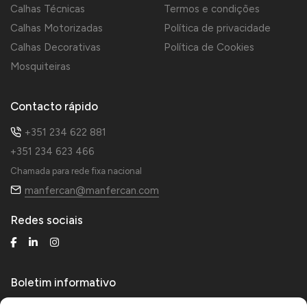
Calhas Técnicas
Termos e condições
Calhas Motorizadas
Política de privacidade
Calhas Decorativas
Política de Cookies
Mosquiteiras
Contacto rápido
+351 234 622 881
+351 234 623 466
Chamada para rede fixa nacional
manfercan@manfercan.com
Redes sociais
Boletim informativo
Receba novidades técnicas e de produtos.