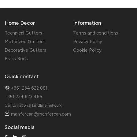
Home Decor
Information
Technical Gutters
Terms and conditions
Motorized Gutters
Privacy Policy
Decorative Gutters
Cookie Policy
Brass Rods
Quick contact
+351 234 622 881
+351 234 623 466
Call to national landline network
manfercan@manfercan.com
Social media