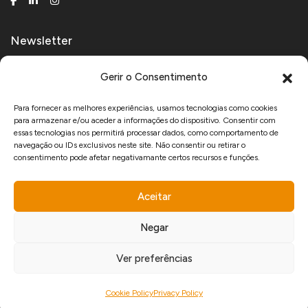
Newsletter
Receive technical and product news.
Gerir o Consentimento
Para fornecer as melhores experiências, usamos tecnologias como cookies
para armazenar e/ou aceder a informações do dispositivo. Consentir com
I agree to receive marketing communications from Manfercan and declare
essas tecnologias nos permitirá processar dados, como comportamento de
that I have read and accept the
Privacy Policy
.
navegação ou IDs exclusivos neste site. Não consentir ou retirar o
consentimento pode afetar negativamante certos recursos e funções.
Aceitar
www.recuperarportugal.gov.pt
Negar
Ver preferências
developed by
Copyright © 2026 Manfercan.
Cookie Policy
Privacy Policy