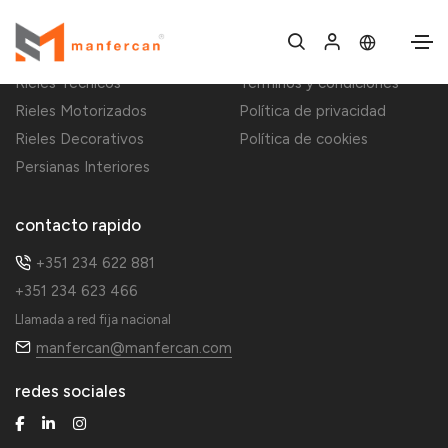
Decoración del hogar
Información
Rieles Técnicos
Términos y condiciones
Rieles Motorizados
Política de privacidad
Rieles Decorativos
Política de cookies
Persianas Interiores
contacto rapido
+351 234 622 881
+351 234 623 466
Llamada a red fija nacional
manfercan@manfercan.com
redes sociales