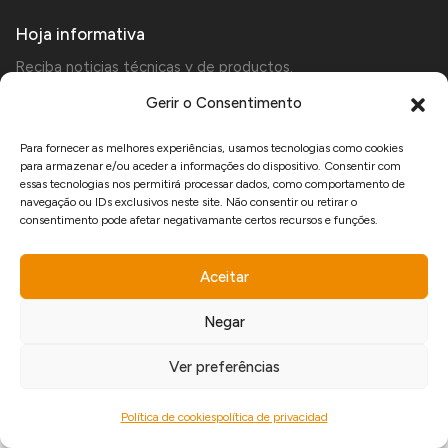
Hoja informativa
Reciba noticias técnicas y de productos.
Gerir o Consentimento
Para fornecer as melhores experiências, usamos tecnologias como cookies
Acepto recibir comunicaciones comerciales de Manfercan y declaro que he
para armazenar e/ou aceder a informações do dispositivo. Consentir com
leído y acepto las
política de privacidad
.
essas tecnologias nos permitirá processar dados, como comportamento de
navegação ou IDs exclusivos neste site. Não consentir ou retirar o
consentimento pode afetar negativamante certos recursos e funções.
www.recuperarportugal.gov.pt
Aceitar
Negar
developed by
Ver preferências
Copyright © 2026 Manfercan.
Política de cookies
política de privacidad